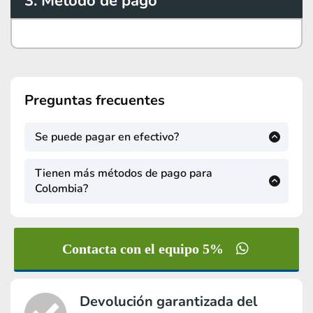
3. Método de pago
Preguntas frecuentes
Se puede pagar en efectivo?
Si podemos recibir en paises de America Latina
pagos por Western Union.
Tienen más métodos de pago para
Colombia?
En Colombia recibimos PSE, Efecty o tarjetas
aquí
>>
PAGAR EN COLOMBIA
<<
Contacta con el equipo 5%
Devolución garantizada del